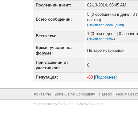
Последний визит:
02-13-2014, 05:45 AM
5 (0 сообщений в день | 0
Всего сообщений:
постов)
(
Найти все сообщения
)
1 (0 тем в день | 0 процен
Всего тем:
(
Найти все темы
)
Время участия на
Не зарегистрирован
форуме:
Приглашений от
0
участников:
Репутация:
-69
[
Подробнее
]
Контакты
Zone-Game Community
Наверх
Режим без г
Работает на
MyBB
, © 2002-2026
MyBB Group
.