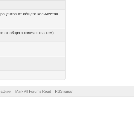
 процентов от общего количества
тов от общего количества тем)
рафики
Mark All Forums Read
RSS канал