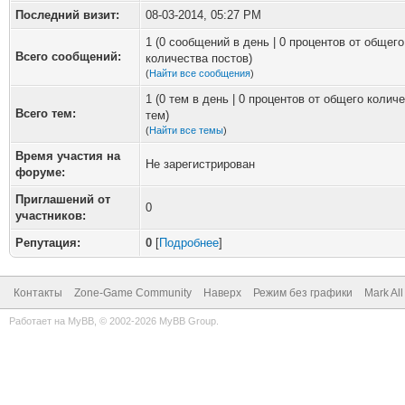
Последний визит:
08-03-2014, 05:27 PM
1 (0 сообщений в день | 0 процентов от общего
Всего сообщений:
количества постов)
(
Найти все сообщения
)
1 (0 тем в день | 0 процентов от общего колич
Всего тем:
тем)
(
Найти все темы
)
Время участия на
Не зарегистрирован
форуме:
Приглашений от
0
участников:
Репутация:
0
[
Подробнее
]
Контакты
Zone-Game Community
Наверх
Режим без графики
Mark Al
Работает на
MyBB
, © 2002-2026
MyBB Group
.