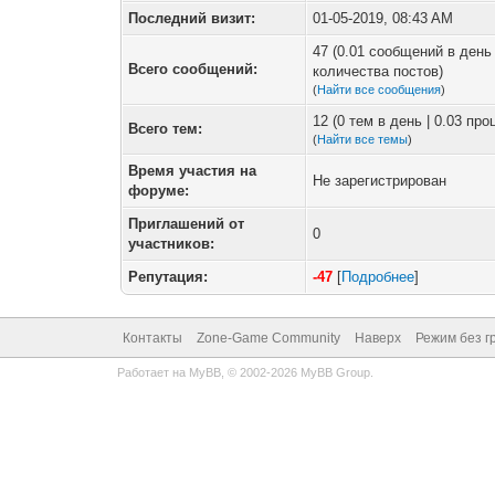
Последний визит:
01-05-2019, 08:43 AM
47 (0.01 сообщений в день 
Всего сообщений:
количества постов)
(
Найти все сообщения
)
12 (0 тем в день | 0.03 пр
Всего тем:
(
Найти все темы
)
Время участия на
Не зарегистрирован
форуме:
Приглашений от
0
участников:
Репутация:
-47
[
Подробнее
]
Контакты
Zone-Game Community
Наверх
Режим без г
Работает на
MyBB
, © 2002-2026
MyBB Group
.