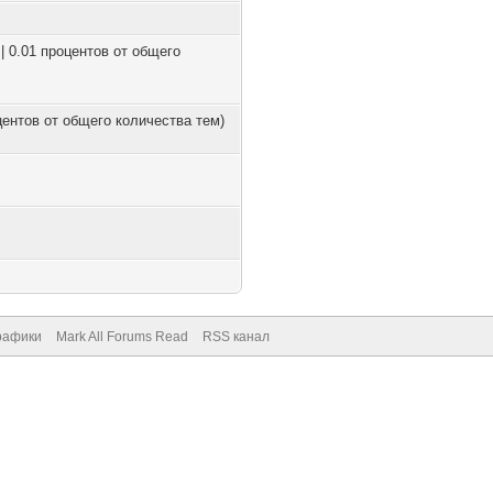
| 0.01 процентов от общего
оцентов от общего количества тем)
рафики
Mark All Forums Read
RSS канал