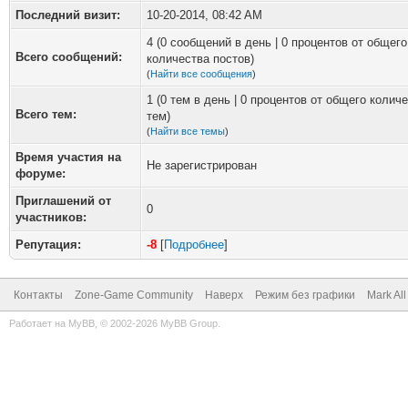
Последний визит:
10-20-2014, 08:42 AM
4 (0 сообщений в день | 0 процентов от общего
Всего сообщений:
количества постов)
(
Найти все сообщения
)
1 (0 тем в день | 0 процентов от общего колич
Всего тем:
тем)
(
Найти все темы
)
Время участия на
Не зарегистрирован
форуме:
Приглашений от
0
участников:
Репутация:
-8
[
Подробнее
]
Контакты
Zone-Game Community
Наверх
Режим без графики
Mark Al
Работает на
MyBB
, © 2002-2026
MyBB Group
.