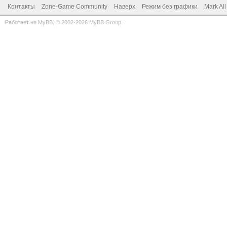
Контакты
Zone-Game Community
Наверх
Режим без графики
Mark Al
Работает на
MyBB
, © 2002-2026
MyBB Group
.