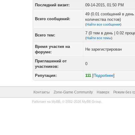
Последний визит:
09-14-2015, 01:50 PM
49 (0.01 сообщений в день 
Всего сообщений:
количества постов)
(
Найти все сообщения
)
7 (0 тем в день | 0.02 про
Всего тем:
(
Найти все темы
)
Время участия на
Не зарегистрирован
форуме:
Приглашений от
0
участников:
Репутация:
111
[
Подробнее
]
Контакты
Zone-Game Community
Наверх
Режим без г
Работает на
MyBB
, © 2002-2026
MyBB Group
.