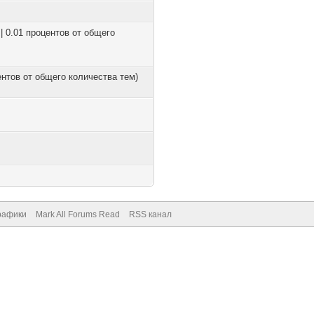
| 0.01 процентов от общего
центов от общего количества тем)
рафики
Mark All Forums Read
RSS канал