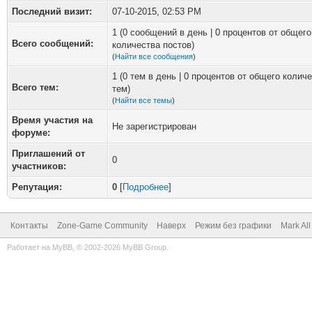
Последний визит:
07-10-2015, 02:53 PM
1 (0 сообщений в день | 0 процентов от общего
Всего сообщений:
количества постов)
(
Найти все сообщения
)
1 (0 тем в день | 0 процентов от общего колич
Всего тем:
тем)
(
Найти все темы
)
Время участия на
Не зарегистрирован
форуме:
Приглашений от
0
участников:
Репутация:
0
[
Подробнее
]
Контакты
Zone-Game Community
Наверх
Режим без графики
Mark Al
Работает на
MyBB
, © 2002-2026
MyBB Group
.