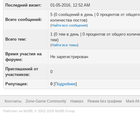
Последний визит:
01-05-2016, 12:52 AM
5 (0 сообщений в день | 0 процентов от общего
Всего сообщений:
количества постов)
(
Найти все сообщения
)
1 (0 тем в день | 0 процентов от общего колич
Всего тем:
тем)
(
Найти все темы
)
Время участия на
Не зарегистрирован
форуме:
Приглашений от
0
участников:
Репутация:
0
[
Подробнее
]
Контакты
Zone-Game Community
Наверх
Режим без графики
Mark Al
Работает на
MyBB
, © 2002-2026
MyBB Group
.