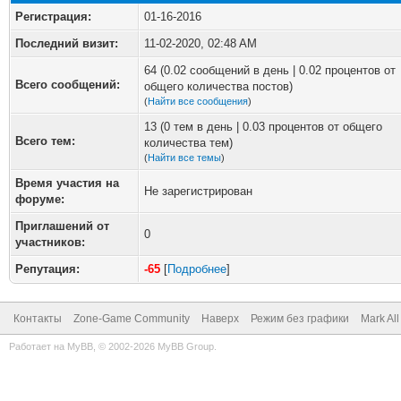
Регистрация:
01-16-2016
Последний визит:
11-02-2020, 02:48 AM
64 (0.02 сообщений в день | 0.02 процентов от
Всего сообщений:
общего количества постов)
(
Найти все сообщения
)
13 (0 тем в день | 0.03 процентов от общего
Всего тем:
количества тем)
(
Найти все темы
)
Время участия на
Не зарегистрирован
форуме:
Приглашений от
0
участников:
Репутация:
-65
[
Подробнее
]
Контакты
Zone-Game Community
Наверх
Режим без графики
Mark Al
Работает на
MyBB
, © 2002-2026
MyBB Group
.