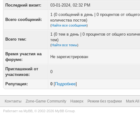
Последний визит:
03-01-2024, 02:32 PM
1 (0 сообщений в день | 0 процентов от общего
Всего сообщений:
количества постов)
(
Найти все сообщения
)
1 (0 тем в день | 0 процентов от общего колич
Всего тем:
тем)
(
Найти все темы
)
Время участия на
Не зарегистрирован
форуме:
Приглашений от
0
участников:
Репутация:
0
[
Подробнее
]
Контакты
Zone-Game Community
Наверх
Режим без графики
Mark Al
Работает на
MyBB
, © 2002-2026
MyBB Group
.