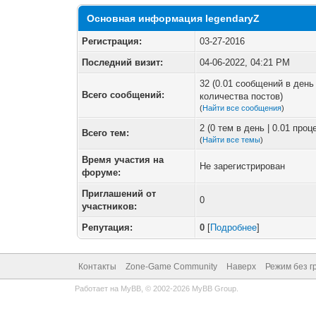
Основная информация legendaryZ
Регистрация:
03-27-2016
Последний визит:
04-06-2022, 04:21 PM
32 (0.01 сообщений в день 
Всего сообщений:
количества постов)
(
Найти все сообщения
)
2 (0 тем в день | 0.01 про
Всего тем:
(
Найти все темы
)
Время участия на
Не зарегистрирован
форуме:
Приглашений от
0
участников:
Репутация:
0
[
Подробнее
]
Контакты
Zone-Game Community
Наверх
Режим без г
Работает на
MyBB
, © 2002-2026
MyBB Group
.