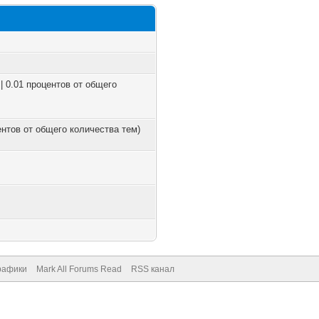
| 0.01 процентов от общего
центов от общего количества тем)
рафики
Mark All Forums Read
RSS канал