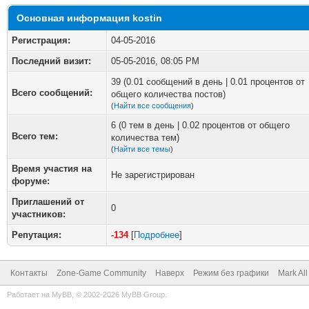
Основная информация kostin
Регистрация:
04-05-2016
Последний визит:
05-05-2016, 08:05 PM
39 (0.01 сообщений в день | 0.01 процентов от
Всего сообщений:
общего количества постов)
(
Найти все сообщения
)
6 (0 тем в день | 0.02 процентов от общего
Всего тем:
количества тем)
(
Найти все темы
)
Время участия на
Не зарегистрирован
форуме:
Приглашений от
0
участников:
Репутация:
-134
[
Подробнее
]
Контакты
Zone-Game Community
Наверх
Режим без графики
Mark Al
Работает на
MyBB
, © 2002-2026
MyBB Group
.