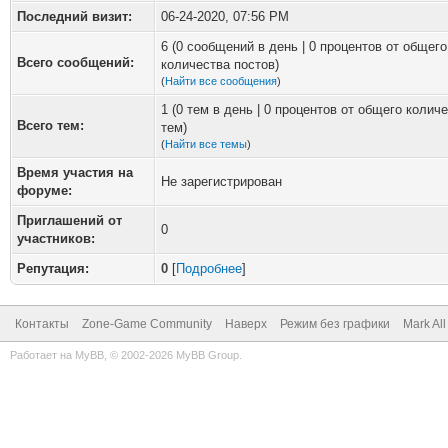
Последний визит:
06-24-2020, 07:56 PM
6 (0 сообщений в день | 0 процентов от общего
Всего сообщений:
количества постов)
(
Найти все сообщения
)
1 (0 тем в день | 0 процентов от общего колич
Всего тем:
тем)
(
Найти все темы
)
Время участия на
Не зарегистрирован
форуме:
Приглашений от
0
участников:
Репутация:
0
[
Подробнее
]
Контакты
Zone-Game Community
Наверх
Режим без графики
Mark Al
Работает на
MyBB
, © 2002-2026
MyBB Group
.