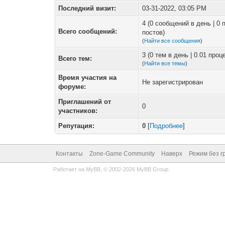
Последний визит:
03-31-2022, 03:05 PM
4 (0 сообщений в день | 0
Всего сообщений:
постов)
(
Найти все сообщения
)
3 (0 тем в день | 0.01 про
Всего тем:
(
Найти все темы
)
Время участия на
Не зарегистрирован
форуме:
Приглашений от
0
участников:
Репутация:
0
[
Подробнее
]
Контакты
Zone-Game Community
Наверх
Режим без г
Работает на
MyBB
, © 2002-2026
MyBB Group
.