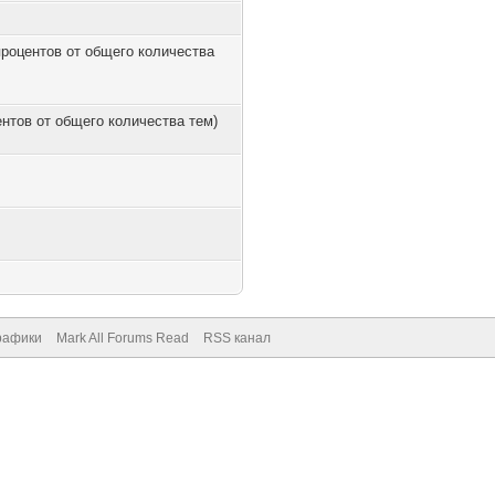
 процентов от общего количества
центов от общего количества тем)
рафики
Mark All Forums Read
RSS канал