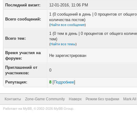
Последний визит:
12-01-2016, 11:06 PM
1 (0 сообщений в день | 0 процентов от общего
Всего сообщений:
количества постов)
(
Найти все сообщения
)
1 (0 тем в день | 0 процентов от общего колич
Всего тем:
тем)
(
Найти все темы
)
Время участия на
Не зарегистрирован
форуме:
Приглашений от
0
участников:
Репутация:
8
[
Подробнее
]
Контакты
Zone-Game Community
Наверх
Режим без графики
Mark Al
Работает на
MyBB
, © 2002-2026
MyBB Group
.