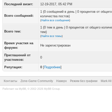
Последний визит:
12-19-2017, 05:42 PM
1 (0 сообщений в день | 0 процентов от общего
Всего сообщений:
количества постов)
(
Найти все сообщения
)
1 (0 тем в день | 0 процентов от общего колич
Всего тем:
тем)
(
Найти все темы
)
Время участия на
Не зарегистрирован
форуме:
Приглашений от
0
участников:
Репутация:
0
[
Подробнее
]
Контакты
Zone-Game Community
Наверх
Режим без графики
Mark Al
Работает на
MyBB
, © 2002-2026
MyBB Group
.