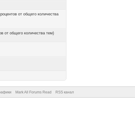
 процентов от общего количества
тов от общего количества тем)
рафики
Mark All Forums Read
RSS канал