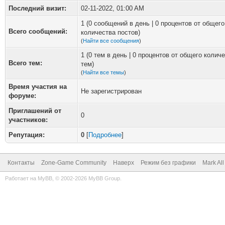
Последний визит:
02-11-2022, 01:00 AM
1 (0 сообщений в день | 0 процентов от общего
Всего сообщений:
количества постов)
(
Найти все сообщения
)
1 (0 тем в день | 0 процентов от общего колич
Всего тем:
тем)
(
Найти все темы
)
Время участия на
Не зарегистрирован
форуме:
Приглашений от
0
участников:
Репутация:
0
[
Подробнее
]
Контакты
Zone-Game Community
Наверх
Режим без графики
Mark Al
Работает на
MyBB
, © 2002-2026
MyBB Group
.