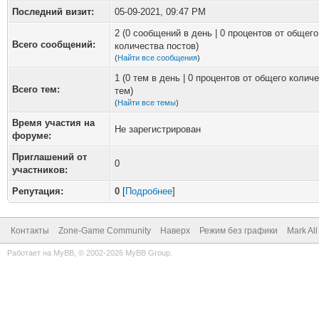
Последний визит:
05-09-2021, 09:47 PM
2 (0 сообщений в день | 0 процентов от общего
Всего сообщений:
количества постов)
(
Найти все сообщения
)
1 (0 тем в день | 0 процентов от общего колич
Всего тем:
тем)
(
Найти все темы
)
Время участия на
Не зарегистрирован
форуме:
Приглашений от
0
участников:
Репутация:
0
[
Подробнее
]
Контакты
Zone-Game Community
Наверх
Режим без графики
Mark Al
Работает на
MyBB
, © 2002-2026
MyBB Group
.