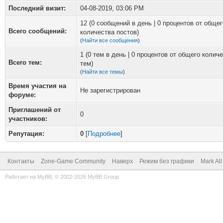
Последний визит:
04-08-2019, 03:06 PM
12 (0 сообщений в день | 0 процентов от общег
Всего сообщений:
количества постов)
(
Найти все сообщения
)
1 (0 тем в день | 0 процентов от общего колич
Всего тем:
тем)
(
Найти все темы
)
Время участия на
Не зарегистрирован
форуме:
Приглашений от
0
участников:
Репутация:
0
[
Подробнее
]
Контакты
Zone-Game Community
Наверх
Режим без графики
Mark Al
Работает на
MyBB
, © 2002-2026
MyBB Group
.