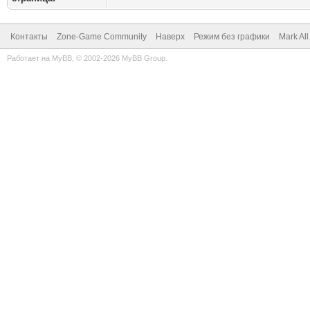
Контакты
Zone-Game Community
Наверх
Режим без графики
Mark Al
Работает на
MyBB
, © 2002-2026
MyBB Group
.