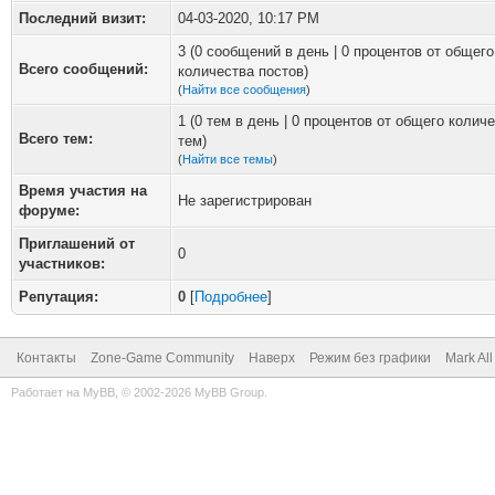
Последний визит:
04-03-2020, 10:17 PM
3 (0 сообщений в день | 0 процентов от общего
Всего сообщений:
количества постов)
(
Найти все сообщения
)
1 (0 тем в день | 0 процентов от общего колич
Всего тем:
тем)
(
Найти все темы
)
Время участия на
Не зарегистрирован
форуме:
Приглашений от
0
участников:
Репутация:
0
[
Подробнее
]
Контакты
Zone-Game Community
Наверх
Режим без графики
Mark Al
Работает на
MyBB
, © 2002-2026
MyBB Group
.