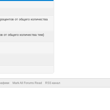
 процентов от общего количества
тов от общего количества тем)
рафики
Mark All Forums Read
RSS канал