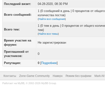
Последний визит:
04-28-2020, 08:30 PM
1 (0 сообщений в день | 0 процентов от общего
Всего сообщений:
количества постов)
(
Найти все сообщения
)
1 (0 тем в день | 0 процентов от общего колич
Всего тем:
тем)
(
Найти все темы
)
Время участия на
Не зарегистрирован
форуме:
Приглашений от
0
участников:
Репутация:
0
[
Подробнее
]
Контакты
Zone-Game Community
Наверх
Режим без графики
Mark Al
Работает на
MyBB
, © 2002-2026
MyBB Group
.