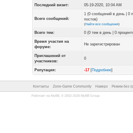
Последний визит:
05-19-2020, 10:04 AM
1 (0 сообщений в день | 0
Всего сообщений:
постов)
(
Найти все сообщения
)
Всего тем:
0 (0 тем в день | 0 процен
Время участия на
Не зарегистрирован
форуме:
Приглашений от
0
участников:
Репутация:
-17
[
Подробнее
]
Контакты
Zone-Game Community
Наверх
Режим без г
Работает на
MyBB
, © 2002-2026
MyBB Group
.