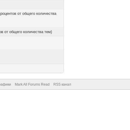
 процентов от общего количества
тов от общего количества тем)
рафики
Mark All Forums Read
RSS канал