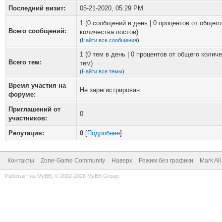
Последний визит:
05-21-2020, 05:29 PM
1 (0 сообщений в день | 0 процентов от общего
Всего сообщений:
количества постов)
(
Найти все сообщения
)
1 (0 тем в день | 0 процентов от общего колич
Всего тем:
тем)
(
Найти все темы
)
Время участия на
Не зарегистрирован
форуме:
Приглашений от
0
участников:
Репутация:
0
[
Подробнее
]
Контакты
Zone-Game Community
Наверх
Режим без графики
Mark Al
Работает на
MyBB
, © 2002-2026
MyBB Group
.