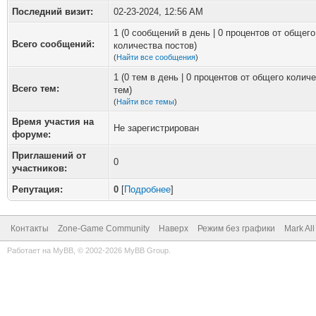
Последний визит:
02-23-2024, 12:56 AM
1 (0 сообщений в день | 0 процентов от общего
Всего сообщений:
количества постов)
(
Найти все сообщения
)
1 (0 тем в день | 0 процентов от общего колич
Всего тем:
тем)
(
Найти все темы
)
Время участия на
Не зарегистрирован
форуме:
Приглашений от
0
участников:
Репутация:
0
[
Подробнее
]
Контакты
Zone-Game Community
Наверх
Режим без графики
Mark Al
Работает на
MyBB
, © 2002-2026
MyBB Group
.