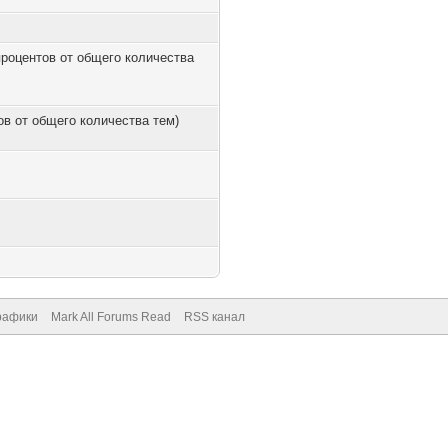
 процентов от общего количества
тов от общего количества тем)
рафики
Mark All Forums Read
RSS канал