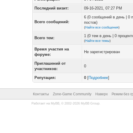
Последний визит:
09-16-2021, 07:27 PM
6 (0 сообщений в день | 0
Всего сообщений:
постов)
(
Найти все сообщения
)
1 (0 тем в день | 0 процен
Всего тем:
(
Найти все темы
)
Время участия на
Не зарегистрирован
форуме:
Приглашений от
0
участников:
Репутация:
0
[
Подробнее
]
Контакты
Zone-Game Community
Наверх
Режим без г
Работает на
MyBB
, © 2002-2026
MyBB Group
.