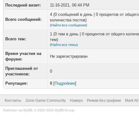
Последний визит:
11-16-2021, 06:44 PM
4 (0 сообщений в день | 0 процентов от общего
Всего сообщений:
количества постов)
(
Найти все сообщения
)
1 (0 тем в день | 0 процентов от общего колич
Всего тем:
тем)
(
Найти все темы
)
Время участия на
Не зарегистрирован
форуме:
Приглашений от
0
участников:
Репутация:
0
[
Подробнее
]
Контакты
Zone-Game Community
Наверх
Режим без графики
Mark Al
Работает на
MyBB
, © 2002-2026
MyBB Group
.