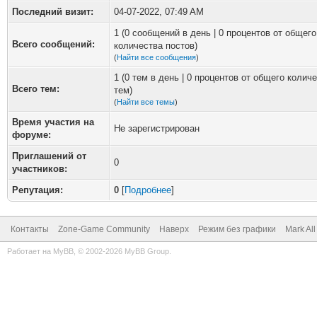
Последний визит:
04-07-2022, 07:49 AM
1 (0 сообщений в день | 0 процентов от общего
Всего сообщений:
количества постов)
(
Найти все сообщения
)
1 (0 тем в день | 0 процентов от общего колич
Всего тем:
тем)
(
Найти все темы
)
Время участия на
Не зарегистрирован
форуме:
Приглашений от
0
участников:
Репутация:
0
[
Подробнее
]
Контакты
Zone-Game Community
Наверх
Режим без графики
Mark Al
Работает на
MyBB
, © 2002-2026
MyBB Group
.