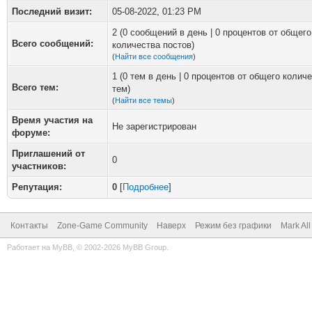
Последний визит:
05-08-2022, 01:23 PM
2 (0 сообщений в день | 0 процентов от общего
Всего сообщений:
количества постов)
(
Найти все сообщения
)
1 (0 тем в день | 0 процентов от общего колич
Всего тем:
тем)
(
Найти все темы
)
Время участия на
Не зарегистрирован
форуме:
Приглашений от
0
участников:
Репутация:
0
[
Подробнее
]
Контакты
Zone-Game Community
Наверх
Режим без графики
Mark Al
Работает на
MyBB
, © 2002-2026
MyBB Group
.