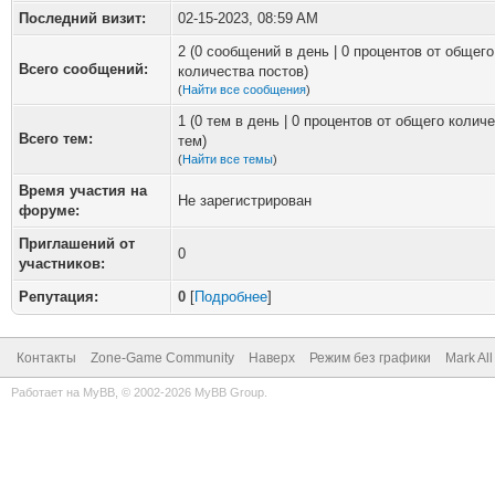
Последний визит:
02-15-2023, 08:59 AM
2 (0 сообщений в день | 0 процентов от общего
Всего сообщений:
количества постов)
(
Найти все сообщения
)
1 (0 тем в день | 0 процентов от общего колич
Всего тем:
тем)
(
Найти все темы
)
Время участия на
Не зарегистрирован
форуме:
Приглашений от
0
участников:
Репутация:
0
[
Подробнее
]
Контакты
Zone-Game Community
Наверх
Режим без графики
Mark Al
Работает на
MyBB
, © 2002-2026
MyBB Group
.