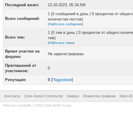
Последний визит:
12-10-2023, 05:34 AM
1 (0 сообщений в день | 0 процентов от общего
Всего сообщений:
количества постов)
(
Найти все сообщения
)
1 (0 тем в день | 0 процентов от общего колич
Всего тем:
тем)
(
Найти все темы
)
Время участия на
Не зарегистрирован
форуме:
Приглашений от
0
участников:
Репутация:
0
[
Подробнее
]
Контакты
Zone-Game Community
Наверх
Режим без графики
Mark Al
Работает на
MyBB
, © 2002-2026
MyBB Group
.