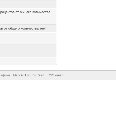
 процентов от общего количества
тов от общего количества тем)
рафики
Mark All Forums Read
RSS канал