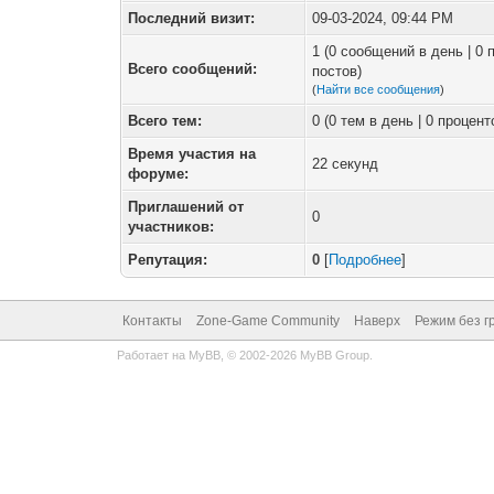
Последний визит:
09-03-2024, 09:44 PM
1 (0 сообщений в день | 0
Всего сообщений:
постов)
(
Найти все сообщения
)
Всего тем:
0 (0 тем в день | 0 процен
Время участия на
22 секунд
форуме:
Приглашений от
0
участников:
Репутация:
0
[
Подробнее
]
Контакты
Zone-Game Community
Наверх
Режим без г
Работает на
MyBB
, © 2002-2026
MyBB Group
.