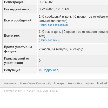
Регистрация:
02-14-2025
Последний визит:
03-28-2025, 12:51 AM
1 (0 сообщений в день | 0 процентов от общего
Всего сообщений:
количества постов)
(
Найти все сообщения
)
1 (0 тем в день | 0 процентов от общего колич
Всего тем:
тем)
(
Найти все темы
)
Время участия на
2 часов, 14 минуты, 32 секунд
форуме:
Приглашений от
0
участников:
Репутация:
0
[
Подробнее
]
Контакты
Zone-Game Community
Наверх
Режим без графики
Mark Al
Работает на
MyBB
, © 2002-2026
MyBB Group
.