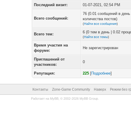
Последний визит:
01-07-2021, 02:54 PM
76 (0.01 сообщений в день 
Всего сообщений:
количества постов)
(
Найти все сообщения
)
6 (0 тем в день | 0.02 про
Всего тем:
(
Найти все темы
)
Время участия на
Не зарегистрирован
форуме:
Приглашений от
0
участников:
Репутация:
225
[
Подробнее
]
Контакты
Zone-Game Community
Наверх
Режим без г
Работает на
MyBB
, © 2002-2026
MyBB Group
.