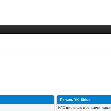
Попись YK_Sirius
НЛО прилетело и оставило подпис