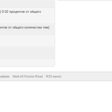
| 0.02 процентов от общего
центов от общего количества тем)
рафики
Mark All Forums Read
RSS канал