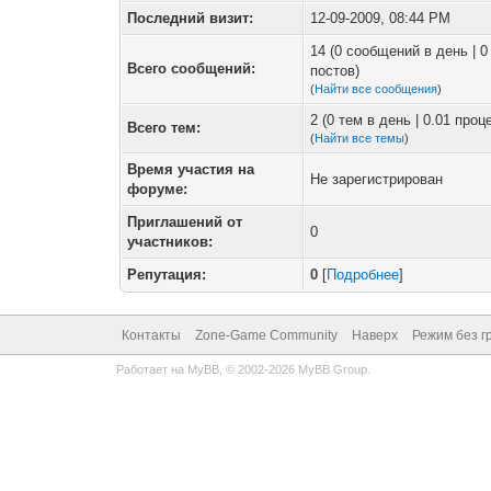
Последний визит:
12-09-2009, 08:44 PM
14 (0 сообщений в день | 
Всего сообщений:
постов)
(
Найти все сообщения
)
2 (0 тем в день | 0.01 про
Всего тем:
(
Найти все темы
)
Время участия на
Не зарегистрирован
форуме:
Приглашений от
0
участников:
Репутация:
0
[
Подробнее
]
Контакты
Zone-Game Community
Наверх
Режим без г
Работает на
MyBB
, © 2002-2026
MyBB Group
.