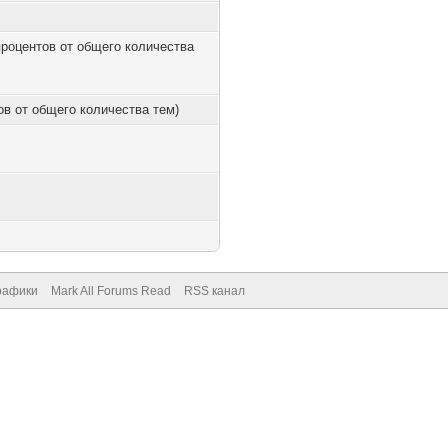
 процентов от общего количества
тов от общего количества тем)
рафики
Mark All Forums Read
RSS канал