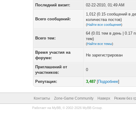
Последний визит:
02-22-2010, 01:49 AM
1,012 (0.15 сообщений в де
Всего сообщений:
количества постов)
(
Найти все сообщения
)
64 (0.01 тем в день | 0.17
Всего тем:
тем)
(
Найти все темы
)
Время участия на
Не зарегистрирован
форуме:
Приглашений от
0
участников:
Репутация:
3,487
[
Подробнее
]
Контакты
Zone-Game Community
Наверх
Режим без г
Работает на
MyBB
, © 2002-2026
MyBB Group
.