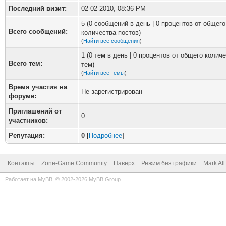
Последний визит:
02-02-2010, 08:36 PM
5 (0 сообщений в день | 0 процентов от общего
Всего сообщений:
количества постов)
(
Найти все сообщения
)
1 (0 тем в день | 0 процентов от общего колич
Всего тем:
тем)
(
Найти все темы
)
Время участия на
Не зарегистрирован
форуме:
Приглашений от
0
участников:
Репутация:
0
[
Подробнее
]
Контакты
Zone-Game Community
Наверх
Режим без графики
Mark Al
Работает на
MyBB
, © 2002-2026
MyBB Group
.