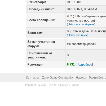
Регистрация:
01-19-2010
Последний визит:
04-10-2021, 06:49 AM
982 (0.16 сообщений в ден
Всего сообщений:
количества постов)
(
Найти все сообщения
)
8 (0 тем в день | 0.02 про
Всего тем:
(
Найти все темы
)
Время участия на
Не зарегистрирован
форуме:
Приглашений от
0
участников:
Репутация:
6,731
[
Подробнее
]
Контакты
Zone-Game Community
Наверх
Режим без г
Работает на
MyBB
, © 2002-2026
MyBB Group
.