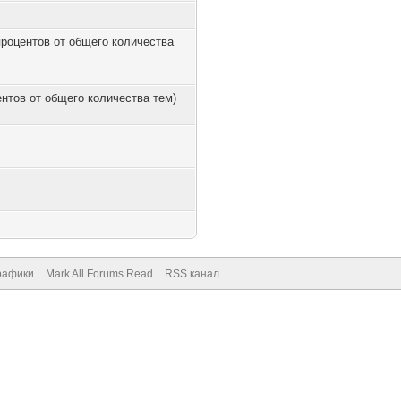
 процентов от общего количества
центов от общего количества тем)
рафики
Mark All Forums Read
RSS канал