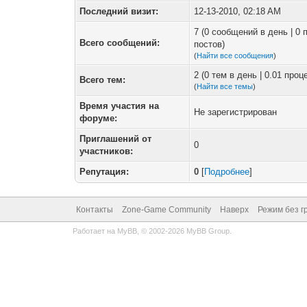
Последний визит:
12-13-2010, 02:18 AM
7 (0 сообщений в день | 0
Всего сообщений:
постов)
(
Найти все сообщения
)
2 (0 тем в день | 0.01 про
Всего тем:
(
Найти все темы
)
Время участия на
Не зарегистрирован
форуме:
Приглашений от
0
участников:
Репутация:
0
[
Подробнее
]
Контакты
Zone-Game Community
Наверх
Режим без г
Работает на
MyBB
, © 2002-2026
MyBB Group
.