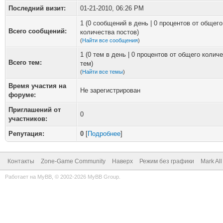
Последний визит:
01-21-2010, 06:26 PM
1 (0 сообщений в день | 0 процентов от общего
Всего сообщений:
количества постов)
(
Найти все сообщения
)
1 (0 тем в день | 0 процентов от общего колич
Всего тем:
тем)
(
Найти все темы
)
Время участия на
Не зарегистрирован
форуме:
Приглашений от
0
участников:
Репутация:
0
[
Подробнее
]
Контакты
Zone-Game Community
Наверх
Режим без графики
Mark Al
Работает на
MyBB
, © 2002-2026
MyBB Group
.