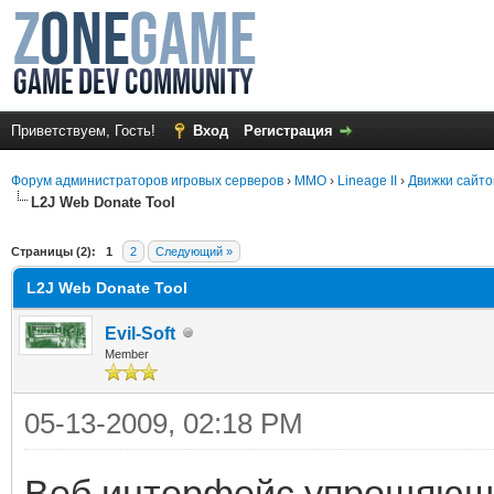
Приветствуем, Гость!
Вход
Регистрация
Форум администраторов игровых серверов
›
MMO
›
Lineage II
›
Движки сайто
L2J Web Donate Tool
среднем
Страницы (2):
1
2
Следующий »
L2J Web Donate Tool
Evil-Soft
Member
05-13-2009, 02:18 PM
Веб интерфейс упрощяющи