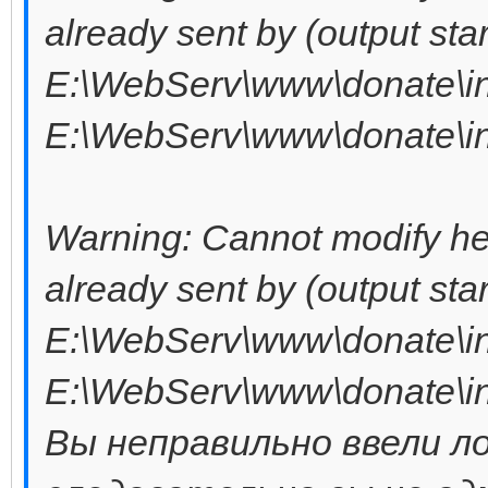
already sent by (output star
E:\WebServ\www\donate\in
E:\WebServ\www\donate\in
Warning: Cannot modify he
already sent by (output star
E:\WebServ\www\donate\in
E:\WebServ\www\donate\in
Вы неправильно ввели ло