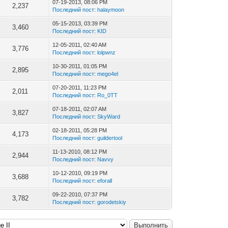
07-19-2013, 08:06 PM
2,237
Последний пост
:
halaymoon
05-15-2013, 03:39 PM
3,460
Последний пост
:
KID
12-05-2011, 02:40 AM
3,776
Последний пост
:
lolpwnz
10-30-2011, 01:05 PM
2,895
Последний пост
:
mego4el
07-20-2011, 11:23 PM
2,011
Последний пост
:
Ro_0TT
07-18-2011, 02:07 AM
3,827
Последний пост
:
SkyWard
02-18-2011, 05:28 PM
4,173
Последний пост
:
guildertool
11-13-2010, 08:12 PM
2,944
Последний пост
:
Navvy
10-12-2010, 09:19 PM
3,688
Последний пост
:
eforall
09-22-2010, 07:37 PM
3,782
Последний пост
:
gorodetskiy