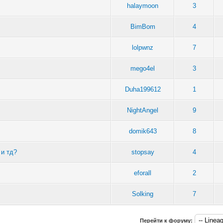
halaymoon
3
BimBom
4
lolpwnz
7
mego4el
3
Duha199612
1
NightAngel
9
domik643
8
 и тд?
stopsay
4
eforall
2
Solking
7
Перейти к форуму: