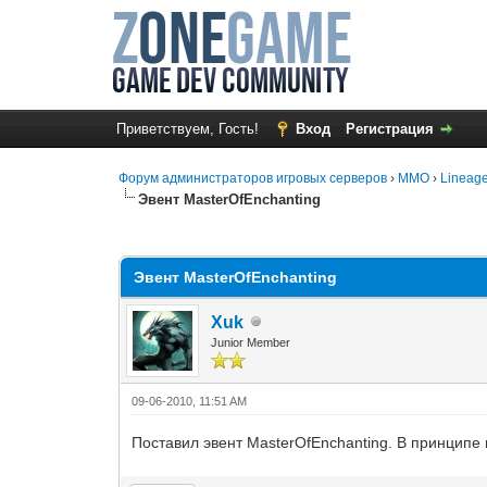
Приветствуем, Гость!
Вход
Регистрация
Форум администраторов игровых серверов
›
MMO
›
Lineage
Эвент MasterOfEnchanting
1 Голос(ов) - 1 в среднем
1
2
3
4
5
Эвент MasterOfEnchanting
Xuk
Junior Member
09-06-2010, 11:51 AM
Поставил эвент MasterOfEnchanting. В принципе 