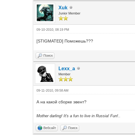
Xuk
Junior Member
09-10-2010, 08:19 PM
[STIGMATED] Поможешь???
Поиск
Lexx_a
Member
09-11-2010, 09:58 AM
А на какой сборке эвент?
Mother darling! It's a fun to live in Russia! Fun!..
Вебсайт
Поиск