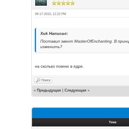
09-17-2010, 12:22 PM
Xuk Написал:
Поставил эвент MasterOfEnchanting. В прин
изменить?
на сколько помню в ядре.
Поиск
«
Предыдущая
|
Следующая
»
Тема