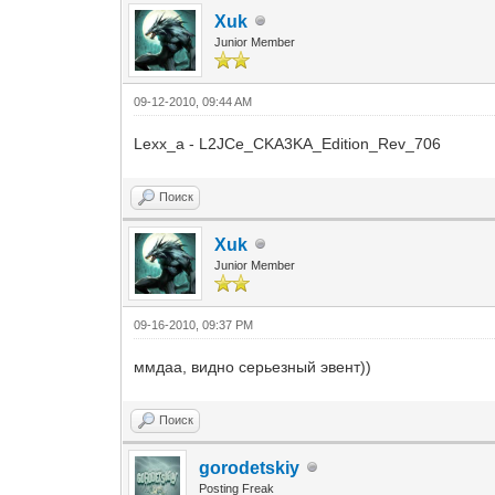
Xuk
Junior Member
09-12-2010, 09:44 AM
Lexx_a - L2JCe_CKA3KA_Edition_Rev_706
Поиск
Xuk
Junior Member
09-16-2010, 09:37 PM
ммдаа, видно серьезный эвент))
Поиск
gorodetskiy
Posting Freak