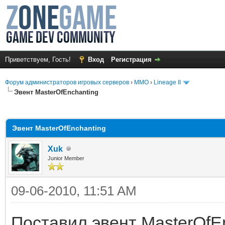
Приветствуем, Гость!
Вход
Регистрация
Форум администраторов игровых серверов
›
MMO
›
Lineage II
Эвент MasterOfEnchanting
среднем
Эвент MasterOfEnchanting
Xuk
Junior Member
09-06-2010, 11:51 AM
Поставил эвент MasterOfEn