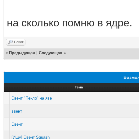
на сколько помню в ядре.
Поиск
«
Предыдущая
|
Следующая
»
Возмож
Тема
Эвент "Пекло" на яве
эвент
Эвент
[Ищу] Эвент Squash