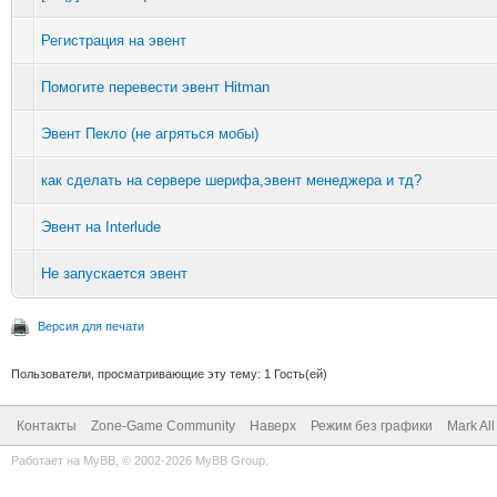
Регистрация на эвент
Помогите перевести эвент Hitman
Эвент Пекло (не агряться мобы)
как сделать на сервере шерифа,эвент менеджера и тд?
Эвент на Interlude
Не запускается эвент
Версия для печати
Пользователи, просматривающие эту тему: 1 Гость(ей)
Контакты
Zone-Game Community
Наверх
Режим без графики
Mark Al
Работает на
MyBB
, © 2002-2026
MyBB Group
.