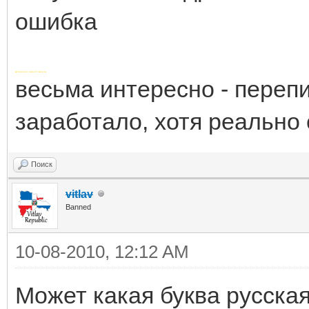
eparedStatement.java:
ошибка
at
org.apache.commons.db
Добавлено через 33 минуты
весьма интересно - переп
ent.executeQuery(Dele
заработало, хотя реально 
a:96)
at
Поиск
org.apache.commons.db
vitlav
Banned
ent.executeQuery(Dele
a:96)
10-08-2010, 12:12 AM
at
Может какая буква русска
mysql5.MySQL5AbyssRan