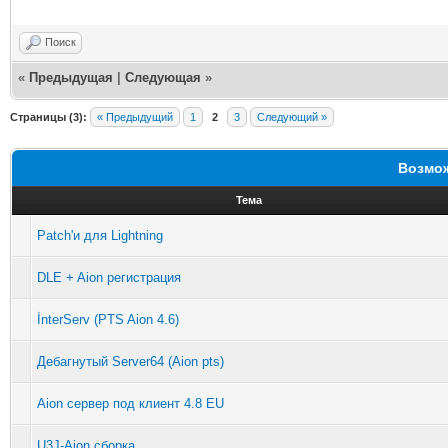
yssRankDAO.java from 
Поиск
at
«
Предыдущая
|
Следующая
»
com.aionemu.gameserve
Страницы (3):
« Предыдущий
1
2
3
Следующий »
tPlayer(PlayerService
Возмож
at
Тема
Patch'и для Lightning
com.aionemu.gameserve
DLE + Aion регистрация
s.CM_ENTER_WORLD.ente
İnterServ (PTS Aion 4.6)
125)
Дебагнутый Server64 (Aion pts)
at
Aion сервер под клиент 4.8 EU
com.aionemu.gameserve
U3J-Aion сборка