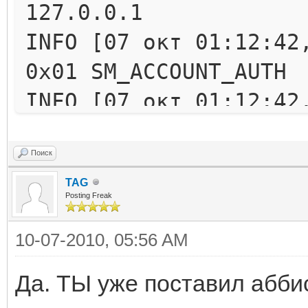
127.0.0.1
INFO [07 окт 01:12:42
0x01 SM_ACCOUNT_AUTH
INFO [07 окт 01:12:42
0x01 CM_ACOUNT_AUTH_R
INFO [07 окт 01:12:42
Поиск
TAG
admin
Posting Freak
ERROR [07 окт 01:12:5
10-07-2010, 05:56 AM
'daily_ap' in 'field 
com.mysql.jdbc.except
Да. ТЫ уже поставил абби
Exception: Unknown co