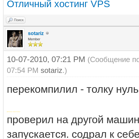
Отличный хостинг VPS
com.mysql.jdbc.MysqlI
va:2113)
Поиск
sotariz
at
Member
com.mysql.jdbc.Connec
10-07-2010, 07:21 PM
(Сообщение по
Impl.java:2568)
07:54 PM
sotariz
.)
at
перекомпилил - толку нуль
com.mysql.jdbc.Prepar
(PreparedStatement.ja
Добавлено через 16 минут
at
проверил на другой машине
com.mysql.jdbc.Prepar
запускается. содрал к себ