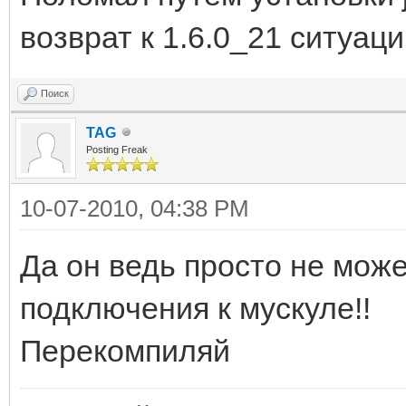
ror.java:1054)
возврат к 1.6.0_21 ситуаци
at
com.mysql.jdbc.MysqlI
Поиск
java:3566)
TAG
Posting Freak
at
com.mysql.jdbc.MysqlI
10-07-2010, 04:38 PM
java:3498)
Да он ведь просто не може
at
подключения к мускуле!!
com.mysql.jdbc.MysqlI
Перекомпиляй
1959)
at