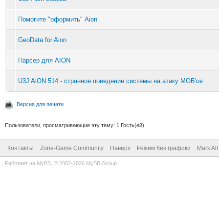
s.CM_ENTER_WORLD.runI
Помогите "оформить" Aion
)
GeoData for Aion
at
Парсер для AION
com.aionemu.gameserve
U3J AiON 514 - странное поведение системы на атаку МОБ'ов
cket.run(AionClientPa
Версия для печати
at
Пользователи, просматривающие эту тему: 1 Гость(ей)
com.aionemu.commons.u
Контакты
Zone-Game Community
Наверх
Режим без графики
Mark Al
per.execute(ExecuteWr
Работает на
MyBB
, © 2002-2026
MyBB Group
.
at
com.aionemu.gameserve