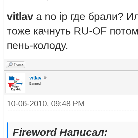
vitlav
а no ip где брали? И
тоже качнуть RU-OF потом
пень-колоду.
Поиск
vitlav
Banned
10-06-2010, 09:48 PM
Fireword Написал: