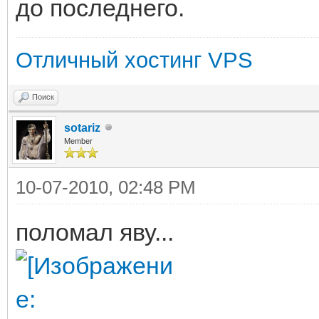
до последнего.
list'
Отличный хостинг VPS
at
sun.reflect.NativeCon
Поиск
tance0(Native Method)
sotariz
Member
at
sun.reflect.NativeCon
10-07-2010, 02:48 PM
tance(Unknown Source)
поломал яву...
at
sun.reflect.Delegatin
wInstance(Unknown Sou