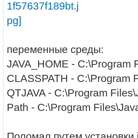
at
java.lang.reflect.Con
n Source)
at
переменные среды:
com.mysql.jdbc.Util.h
JAVA_HOME - C:\Program Fi
409)
CLASSPATH - C:\Program Fil
at
QTJAVA - C:\Program Files\J
com.mysql.jdbc.Util.g
Path - C:\Program Files\Jav
at
com.mysql.jdbc.SQLErr
Поломал путем установки jd