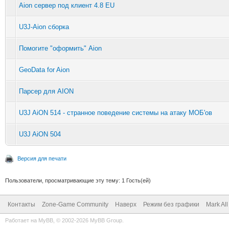
Aion сервер под клиент 4.8 EU
U3J-Aion сборка
Помогите "оформить" Aion
GeoData for Aion
Парсер для AION
U3J AiON 514 - странное поведение системы на атаку МОБ'ов
U3J AiON 504
Версия для печати
Пользователи, просматривающие эту тему: 1 Гость(ей)
Контакты
Zone-Game Community
Наверх
Режим без графики
Mark Al
Работает на
MyBB
, © 2002-2026
MyBB Group
.