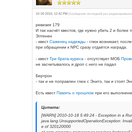
10-18-2010, 12:42 PM
(Сообщение последний раз редактировалос
ревизия 179
И так насчёт квестов, где нужно убить 2 и более
Элтенен
- квест
Саженец надежды
- глюк возникает, пос
при обращении к NPC сразу отдаётся награда.
Добавлено через 1 час 17 минут
- квест
Три брата-куреса
- отсутствует МОБ
Пров
не засчитывалось и дроп с него не падал
Добавлено через 2 часа 40 минут
Бертрон
- так и не поправлен глюк с Энитэ, так и стоят 
Добавлено через 3 часа 33 минуты
Есть квест
Память о прошлом
при его выполнени
Цитата:
[WARN] 2010-10-18 5:49:24 - Exception in a Ru
java.lang.UnsupportedOperationException: Invalid
e of 320120000
at com.aionemu.gameserver.services.InstanceSe