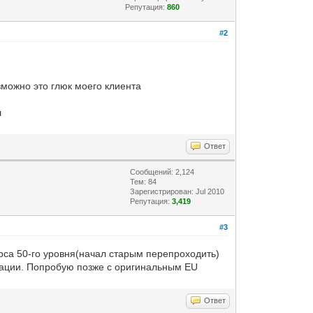
Репутация:
860
#2
озможно это глюк моего клиента
л
Ответ
Сообщений: 2,124
Тем: 84
Зарегистрирован: Jul 2010
Репутация:
3,419
#3
перса 50-го уровня(начал старым перепроходить)
екации. Попробую позже с оригинальным EU
Ответ