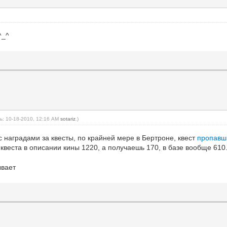
^_^
ь: 10-18-2010, 12:16 AM
sotariz
.)
 с наградами за квесты, по крайней мере в Бертроне, квест
пропавш
 квеста в описании кины 1220, а получаешь 170, в базе вообще 610
ывает