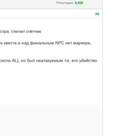
Репутация:
3,419
#9
стра, глючит счётчик
ие квеста и над финальным NPC нет маркера,
кола AL), но был неатакуемым т.е. его убийство