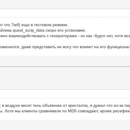
от что 7мб) еще в тестовом режиме.
йлика quest_scrip_data скоро его установим.
жно взаимодействовать с генераторами - их как -будто нет, хотя в
е изменился, даже представить не могу что влияет на его функциона
, в воздухе висит тень объёмная от кристалла, я думал что из-за 
лемы. Хотя мы клиенты сравнивали по MD5 совпадают, кроме ресеф