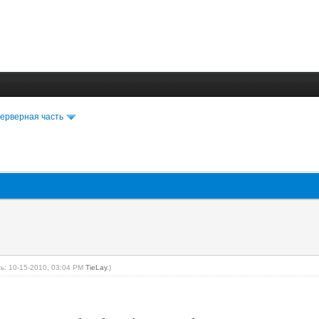
ерверная часть
ь: 10-15-2010, 03:04 PM
TieLay
.)