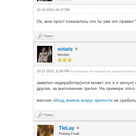
10-16-2010, 04:27 PM
Ок, мне прост показалось что ты уже это правил 
Поиск
sotariz
Member
10-17-2010, 11:00 PM
(Сообщение последний раз редактировалос
заметил недоработку(хотя может это я и загнул)
другая, за выполнение третья. На примере этого
Добавлено через 1 час 15 минут
миссия
обход земель вокруг крепости
не срабат
Поиск
TieLay
Posting Freak