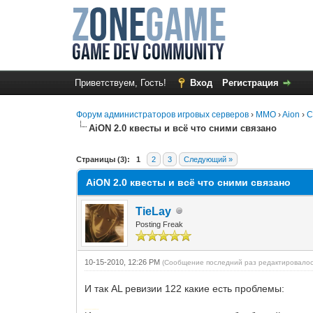
Приветствуем, Гость!
Вход
Регистрация
Форум администраторов игровых серверов
›
MMO
›
Aion
›
С
AiON 2.0 квесты и всё что сними связано
0 Голос(ов) - 0 в среднем
1
2
3
4
5
Страницы (3):
1
2
3
Следующий »
AiON 2.0 квесты и всё что сними связано
TieLay
Posting Freak
10-15-2010, 12:26 PM
(Сообщение последний раз редактировалос
И так AL ревизии 122 какие есть проблемы:
Добавлено через 54 минуты