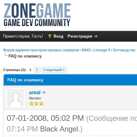
Приветствуем, Гость!
Вход
Регистрация
Форум администраторов игровых серверов
›
MMO
›
Lineage II
›
Ботоводство
FAQ по хлапексу
среднем
Страницы (2):
1
2
Следующий »
FAQ по хлапексу
areal
Member
07-01-2008, 05:02 PM
(Сообщение по
07:14 PM
Black Angel
.)